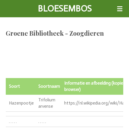
BLOESEMBOS
Ga
direct
naar
de
Groene Bibliotheek - Zoogdieren
hoofdinhoud
Informatie en afbeelding (kopieer l
Soort
Soortnaam
browser)
Trifolium
Hazenpootje
https://nl.wikipedia.org/wiki/Haz
arvense
. . . . .
. . . . .