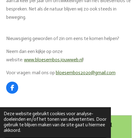
aantal keer per jaar om ontwikkelingen van het Bloesembos te
bespreken. Net als de natuur blijven wij zo ook steeds in
beweging.
Nieuwsgierig geworden of zin om eens te komen helpen?
Neem dan een kijkje op onze
website:
www.bloesembos.jouwweb.nl
!
Voor vragen: mail ons op
bloesembos2020@gmail.com
F
a
c
e
b
Deze website gebruikt cookies voor analyse-
o
doeleinden en/of het tonen van advertenties. Door
Maak jouw eigen website met
o
gebruik te blijven maken van de site gaat u hiermee
k
akkoord.
JouwWeb